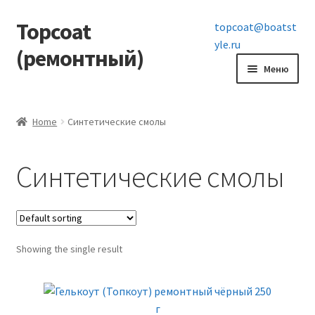
Topcoat
Перейти
Перейти
topcoat@boatst
к
к
yle.ru
(ремонтный)
навигации
содержимому
Меню
Развер
Топкоут
вложен
Home
Синтетические смолы
меню
Развер
Информация
вложен
Синтетические смолы
меню
Контакты
Showing the single result