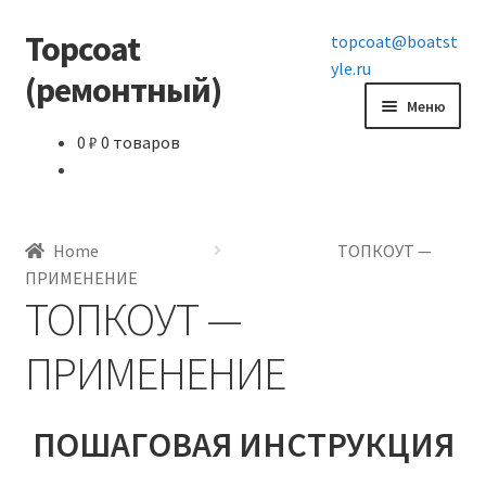
Topcoat
Перейти
Перейти
topcoat@boatst
к
к
yle.ru
(ремонтный)
навигации
содержимому
Меню
0
₽
0 товаров
Топкоут
Информация
Home
ТОПКОУТ —
Контакты
ПРИМЕНЕНИЕ
ТОПКОУТ —
ПРИМЕНЕНИЕ
ПОШАГОВАЯ ИНСТРУКЦИЯ